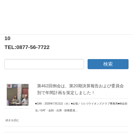
〒769-0205
香川県綾歌郡宇多津町浜5番丁65番地
ニューオーヨシステートリーマンション テナント
10
TEL:
0877-56-7722
第462回例会は、第20期決算報告および委員会
別で年間計画を策定しました！
■日時：2026年7月21日（火）■会場／うたづライオンズクラブ事務局■例会担
当／GAT・会則・出席・財務委員…
続きを読む