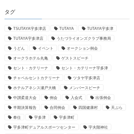
タグ
TSUTAYA宇多津店
TUTAYA
TUTAYA宇多津
TUTAYA宇多津店
うたづライオンズクラブ事務局
うどん
イベント
オークション例会
オークラホテル丸亀
ゲストスピーチ
セント・カテリーナ
セント・カテリーナ宇多津
チャペルセントカテリーナ
ツタヤ宇多津店
ホテルアネシス瀬戸大橋
メンバースピーチ
中讃柔道大会
例会
入会式
出張例会
半期決算報告
合同例会
四国健康村
天ぷら
奉仕
宇多津
宇多津町
宇多津町デュアルスポーツセンター
宇夫階神社