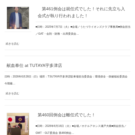
第461例会は就任式でした！それに先立ち入
会式が執り行われました！
■日時：2025年7月7日（火）■会場／うたづライオンズクラブ事務局■例会担当
／GAT・会則・財務・出席委員会…
続きを読む
献血奉仕 at TUTAYA宇多津店
日時：2026年6月28日（日）場所：TSUTAYA宇多津店駐車場担当委員会：環境保全・保健福祉委員会
今期最…
続きを読む
第460回例会は離任式でした！
■日時：2026年6月16日（火）■会場／ホテルアネシス瀬戸大橋■例会担当／
GMT・GLT委員会 第460例会…