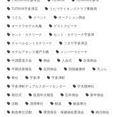
TSUTAYA宇多津店
TUTAYA
TUTAYA宇多津
TUTAYA宇多津店
うたづライオンズクラブ事務局
うどん
イベント
オークション例会
オークラホテル丸亀
ゲストスピーチ
セント・カテリーナ
セント・カテリーナ宇多津
チャペルセントカテリーナ
ツタヤ宇多津店
ホテルアネシス瀬戸大橋
メンバースピーチ
中讃柔道大会
例会
入会式
出張例会
半期決算報告
合同例会
四国健康村
天ぷら
奉仕
宇多津
宇多津町
宇多津町デュアルスポーツセンター
宇夫階神社
就任式
役員年次報告
忘年例会
新年例会
活動
清掃奉仕
献血
献血奉仕
献血奉仕活動
環境保全・保健福祉委員会
納涼例会