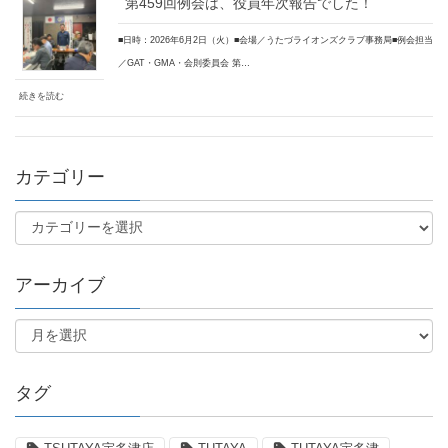
第459回例会は、役員年次報告でした！
■日時：2026年6月2日（火）■会場／うたづライオンズクラブ事務局■例会担当
／GAT・GMA・会則委員会 第…
続きを読む
カテゴリー
アーカイブ
タグ