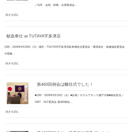
／GAT・会則・財務・出席委員会…
続きを読む
献血奉仕 at TUTAYA宇多津店
日時：2026年6月28日（日）場所：TSUTAYA宇多津店駐車場担当委員会：環境保全・保健福祉委員会
今期最…
続きを読む
第460回例会は離任式でした！
■日時：2026年6月16日（火）■会場／ホテルアネシス瀬戸大橋■例会担当／
GMT・GLT委員会 第460例会…
続きを読む