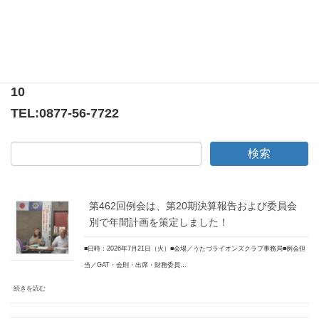
〒769-0205
香川県綾歌郡宇多津町浜5番丁65番地
ニューオーヨシステートリーマンション テナント
10
TEL:
0877-56-7722
第462回例会は、第20期決算報告および委員会
別で年間計画を策定しました！
■日時：2026年7月21日（火）■会場／うたづライオンズクラブ事務局■例会担
当／GAT・会則・出席・財務委員…
続きを読む