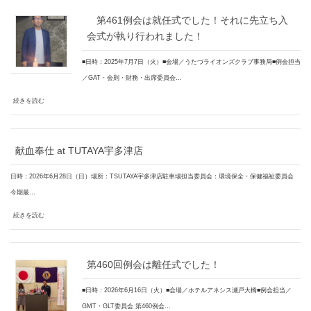
第461例会は就任式でした！それに先立ち入
会式が執り行われました！
■日時：2025年7月7日（火）■会場／うたづライオンズクラブ事務局■例会担当
／GAT・会則・財務・出席委員会…
続きを読む
献血奉仕 at TUTAYA宇多津店
日時：2026年6月28日（日）場所：TSUTAYA宇多津店駐車場担当委員会：環境保全・保健福祉委員会
今期最…
続きを読む
第460回例会は離任式でした！
■日時：2026年6月16日（火）■会場／ホテルアネシス瀬戸大橋■例会担当／
GMT・GLT委員会 第460例会…