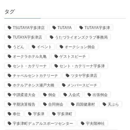
タグ
TSUTAYA宇多津店
TUTAYA
TUTAYA宇多津
TUTAYA宇多津店
うたづライオンズクラブ事務局
うどん
イベント
オークション例会
オークラホテル丸亀
ゲストスピーチ
セント・カテリーナ
セント・カテリーナ宇多津
チャペルセントカテリーナ
ツタヤ宇多津店
ホテルアネシス瀬戸大橋
メンバースピーチ
中讃柔道大会
例会
入会式
出張例会
半期決算報告
合同例会
四国健康村
天ぷら
奉仕
宇多津
宇多津町
宇多津町デュアルスポーツセンター
宇夫階神社