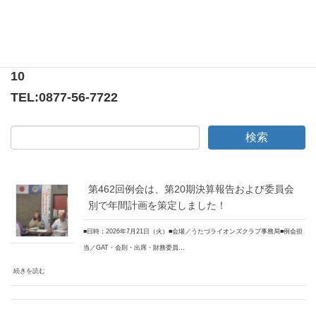
〒769-0205
香川県綾歌郡宇多津町浜5番丁65番地
ニューオーヨシステートリーマンション テナント
10
TEL:
0877-56-7722
第462回例会は、第20期決算報告および委員会
別で年間計画を策定しました！
■日時：2026年7月21日（火）■会場／うたづライオンズクラブ事務局■例会担
当／GAT・会則・出席・財務委員…
続きを読む