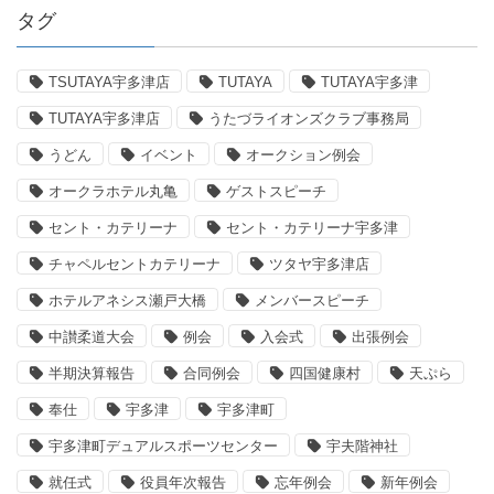
タグ
TSUTAYA宇多津店
TUTAYA
TUTAYA宇多津
TUTAYA宇多津店
うたづライオンズクラブ事務局
うどん
イベント
オークション例会
オークラホテル丸亀
ゲストスピーチ
セント・カテリーナ
セント・カテリーナ宇多津
チャペルセントカテリーナ
ツタヤ宇多津店
ホテルアネシス瀬戸大橋
メンバースピーチ
中讃柔道大会
例会
入会式
出張例会
半期決算報告
合同例会
四国健康村
天ぷら
奉仕
宇多津
宇多津町
宇多津町デュアルスポーツセンター
宇夫階神社
就任式
役員年次報告
忘年例会
新年例会