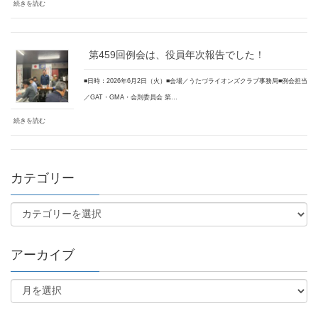
続きを読む
第459回例会は、役員年次報告でした！
■日時：2026年6月2日（火）■会場／うたづライオンズクラブ事務局■例会担当
／GAT・GMA・会則委員会 第…
続きを読む
カテゴリー
アーカイブ