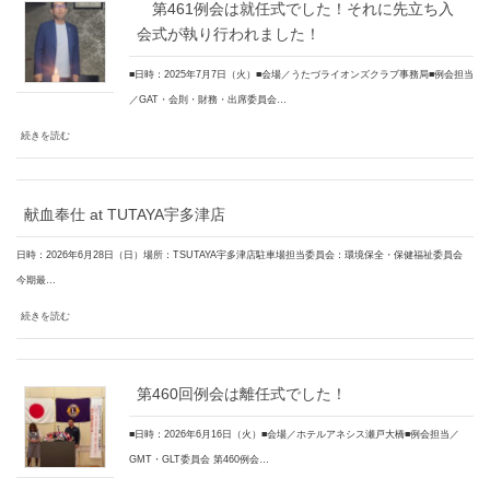
第461例会は就任式でした！それに先立ち入
会式が執り行われました！
■日時：2025年7月7日（火）■会場／うたづライオンズクラブ事務局■例会担当
／GAT・会則・財務・出席委員会…
続きを読む
献血奉仕 at TUTAYA宇多津店
日時：2026年6月28日（日）場所：TSUTAYA宇多津店駐車場担当委員会：環境保全・保健福祉委員会
今期最…
続きを読む
第460回例会は離任式でした！
■日時：2026年6月16日（火）■会場／ホテルアネシス瀬戸大橋■例会担当／
GMT・GLT委員会 第460例会…