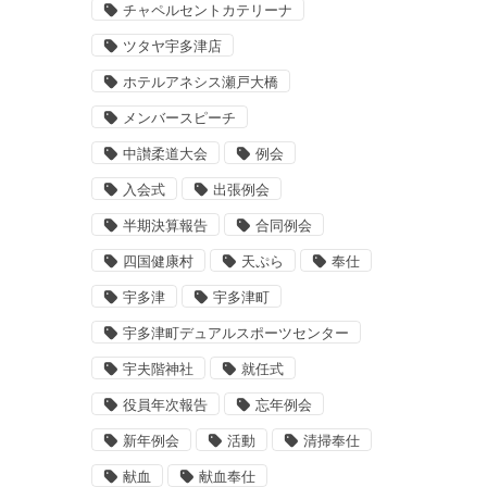
チャペルセントカテリーナ
ツタヤ宇多津店
ホテルアネシス瀬戸大橋
メンバースピーチ
中讃柔道大会
例会
入会式
出張例会
半期決算報告
合同例会
四国健康村
天ぷら
奉仕
宇多津
宇多津町
宇多津町デュアルスポーツセンター
宇夫階神社
就任式
役員年次報告
忘年例会
新年例会
活動
清掃奉仕
献血
献血奉仕