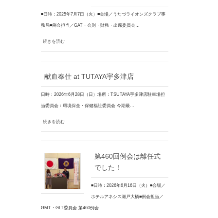
■日時：2025年7月7日（火）■会場／うたづライオンズクラブ事
務局■例会担当／GAT・会則・財務・出席委員会…
続きを読む
献血奉仕 at TUTAYA宇多津店
日時：2026年6月28日（日）場所：TSUTAYA宇多津店駐車場担
当委員会：環境保全・保健福祉委員会 今期最…
続きを読む
第460回例会は離任式
でした！
■日時：2026年6月16日（火）■会場／
ホテルアネシス瀬戸大橋■例会担当／
GMT・GLT委員会 第460例会…