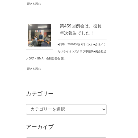
続きを読む
第459回例会は、役員
年次報告でした！
■日時：2026年6月2日（火）■会場／う
たづライオンズクラブ事務局■例会担当
／GAT・GMA・会則委員会 第…
続きを読む
カテゴリー
アーカイブ