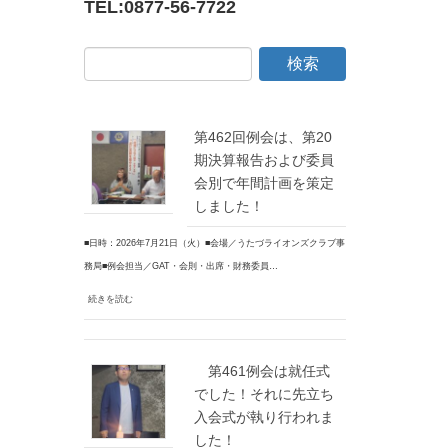
TEL:
0877-56-7722
第462回例会は、第20
期決算報告および委員
会別で年間計画を策定
しました！
■日時：2026年7月21日（火）■会場／うたづライオンズクラブ事
務局■例会担当／GAT・会則・出席・財務委員…
続きを読む
第461例会は就任式
でした！それに先立ち
入会式が執り行われま
した！