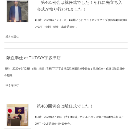
第461例会は就任式でした！それに先立ち入
会式が執り行われました！
■日時：2025年7月7日（火）■会場／うたづライオンズクラブ事務局■例会担当
／GAT・会則・財務・出席委員会…
続きを読む
献血奉仕 at TUTAYA宇多津店
日時：2026年6月28日（日）場所：TSUTAYA宇多津店駐車場担当委員会：環境保全・保健福祉委員会
今期最…
続きを読む
第460回例会は離任式でした！
■日時：2026年6月16日（火）■会場／ホテルアネシス瀬戸大橋■例会担当／
GMT・GLT委員会 第460例会…