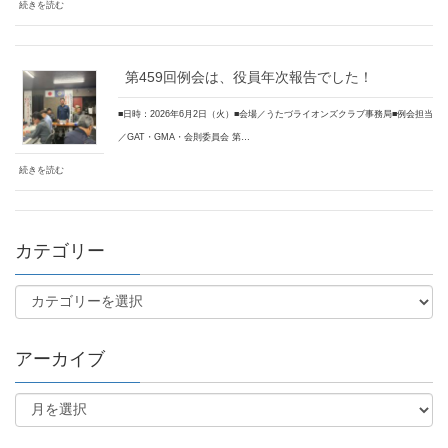
続きを読む
第459回例会は、役員年次報告でした！
■日時：2026年6月2日（火）■会場／うたづライオンズクラブ事務局■例会担当
／GAT・GMA・会則委員会 第…
続きを読む
カテゴリー
アーカイブ