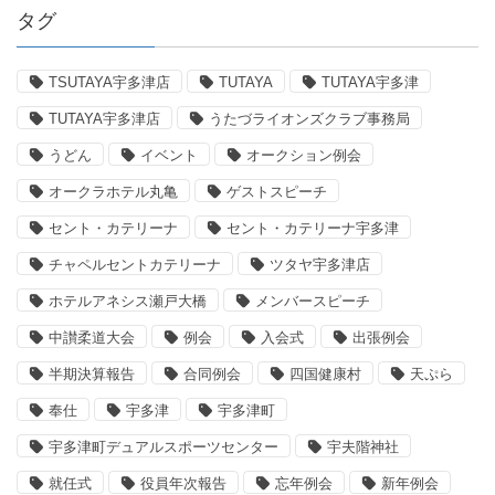
タグ
TSUTAYA宇多津店
TUTAYA
TUTAYA宇多津
TUTAYA宇多津店
うたづライオンズクラブ事務局
うどん
イベント
オークション例会
オークラホテル丸亀
ゲストスピーチ
セント・カテリーナ
セント・カテリーナ宇多津
チャペルセントカテリーナ
ツタヤ宇多津店
ホテルアネシス瀬戸大橋
メンバースピーチ
中讃柔道大会
例会
入会式
出張例会
半期決算報告
合同例会
四国健康村
天ぷら
奉仕
宇多津
宇多津町
宇多津町デュアルスポーツセンター
宇夫階神社
就任式
役員年次報告
忘年例会
新年例会