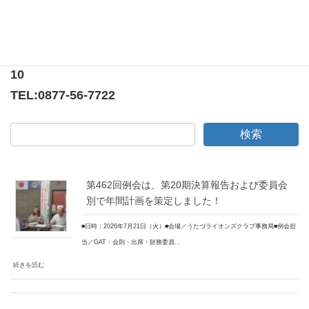
〒769-0205
香川県綾歌郡宇多津町浜5番丁65番地
ニューオーヨシステートリーマンション テナント
10
TEL:
0877-56-7722
第462回例会は、第20期決算報告および委員会
別で年間計画を策定しました！
■日時：2026年7月21日（火）■会場／うたづライオンズクラブ事務局■例会担
当／GAT・会則・出席・財務委員…
続きを読む