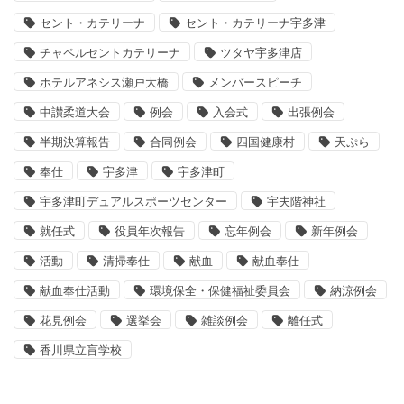
セント・カテリーナ
セント・カテリーナ宇多津
チャペルセントカテリーナ
ツタヤ宇多津店
ホテルアネシス瀬戸大橋
メンバースピーチ
中讃柔道大会
例会
入会式
出張例会
半期決算報告
合同例会
四国健康村
天ぷら
奉仕
宇多津
宇多津町
宇多津町デュアルスポーツセンター
宇夫階神社
就任式
役員年次報告
忘年例会
新年例会
活動
清掃奉仕
献血
献血奉仕
献血奉仕活動
環境保全・保健福祉委員会
納涼例会
花見例会
選挙会
雑談例会
離任式
香川県立盲学校