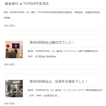
献血奉仕 at TUTAYA宇多津店
日時：2026年6月28日（日）場所：TSUTAYA宇多津店駐車場担当委員会：環境保全・保健福祉委員会
今期最…
続きを読む
第460回例会は離任式でした！
■日時：2026年6月16日（火）■会場／ホテルアネシス瀬戸大橋■例会担当／
GMT・GLT委員会 第460例会…
続きを読む
第459回例会は、役員年次報告でした！
■日時：2026年6月2日（火）■会場／うたづライオンズクラブ事務局■例会担当
／GAT・GMA・会則委員会 第…
続きを読む