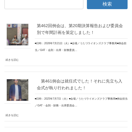
第462回例会は、第20期決算報告および委員会
別で年間計画を策定しました！
■日時：2026年7月21日（火）■会場／うたづライオンズクラブ事務局■例会担
当／GAT・会則・出席・財務委員…
続きを読む
第461例会は就任式でした！それに先立ち入
会式が執り行われました！
■日時：2025年7月7日（火）■会場／うたづライオンズクラブ事務局■例会担当
／GAT・会則・財務・出席委員会…
続きを読む