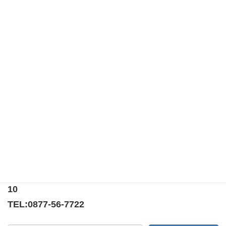
2025年2月24日
おもてなし遍路道ウォーク
おもてなし遍路道ウォークで、郷照
寺周辺の遍路道を清掃しました！
2025年2月23日（日）に開催された「第10回 一日
一斉おもてなし遍路道ウォーク」で、うたづライ
オンズクラブとして、郷照寺周辺の遍路道を清掃
しました！
〒769-0205
香川県綾歌郡宇多津町浜5番丁65番地
ニューオーヨシステートリーマンション テナント
10
TEL:
0877-56-7722