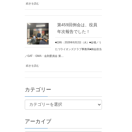
続きを読む
第459回例会は、役員
年次報告でした！
■日時：2026年6月2日（火）■会場／う
たづライオンズクラブ事務局■例会担当
／GAT・GMA・会則委員会 第…
続きを読む
カテゴリー
アーカイブ