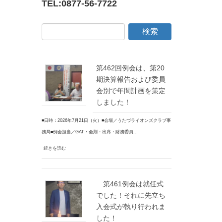
TEL:
0877-56-7722
第462回例会は、第20
期決算報告および委員
会別で年間計画を策定
しました！
■日時：2026年7月21日（火）■会場／うたづライオンズクラブ事
務局■例会担当／GAT・会則・出席・財務委員…
続きを読む
第461例会は就任式
でした！それに先立ち
入会式が執り行われま
した！