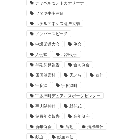
チャペルセントカテリーナ
ツタヤ宇多津店
ホテルアネシス瀬戸大橋
メンバースピーチ
中讃柔道大会
例会
入会式
出張例会
半期決算報告
合同例会
四国健康村
天ぷら
奉仕
宇多津
宇多津町
宇多津町デュアルスポーツセンター
宇夫階神社
就任式
役員年次報告
忘年例会
新年例会
活動
清掃奉仕
献血
献血奉仕