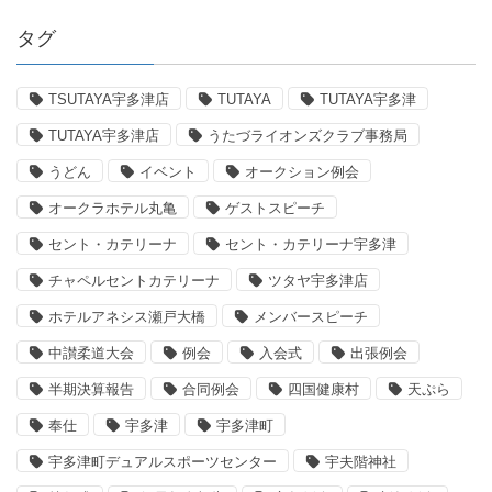
タグ
TSUTAYA宇多津店
TUTAYA
TUTAYA宇多津
TUTAYA宇多津店
うたづライオンズクラブ事務局
うどん
イベント
オークション例会
オークラホテル丸亀
ゲストスピーチ
セント・カテリーナ
セント・カテリーナ宇多津
チャペルセントカテリーナ
ツタヤ宇多津店
ホテルアネシス瀬戸大橋
メンバースピーチ
中讃柔道大会
例会
入会式
出張例会
半期決算報告
合同例会
四国健康村
天ぷら
奉仕
宇多津
宇多津町
宇多津町デュアルスポーツセンター
宇夫階神社