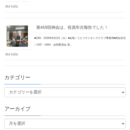
続きを読む
第459回例会は、役員年次報告でした！
■日時：2026年6月2日（火）■会場／うたづライオンズクラブ事務局■例会担当
／GAT・GMA・会則委員会 第…
続きを読む
カテゴリー
アーカイブ