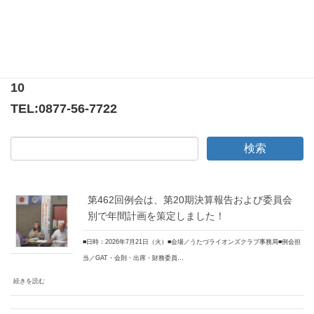
〒769-0205
香川県綾歌郡宇多津町浜5番丁65番地
ニューオーヨシステートリーマンション テナント
10
TEL:
0877-56-7722
第462回例会は、第20期決算報告および委員会
別で年間計画を策定しました！
■日時：2026年7月21日（火）■会場／うたづライオンズクラブ事務局■例会担
当／GAT・会則・出席・財務委員…
続きを読む