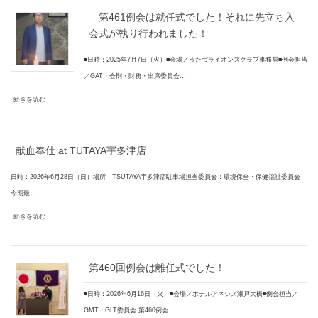
第461例会は就任式でした！それに先立ち入
会式が執り行われました！
■日時：2025年7月7日（火）■会場／うたづライオンズクラブ事務局■例会担当
／GAT・会則・財務・出席委員会…
続きを読む
献血奉仕 at TUTAYA宇多津店
日時：2026年6月28日（日）場所：TSUTAYA宇多津店駐車場担当委員会：環境保全・保健福祉委員会
今期最…
続きを読む
第460回例会は離任式でした！
■日時：2026年6月16日（火）■会場／ホテルアネシス瀬戸大橋■例会担当／
GMT・GLT委員会 第460例会…