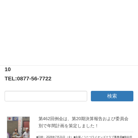
ら三好会長ほか6名出席。宇多津町側からは谷川町
長はじめ3名出席。報道関係者も数社出席。 式次
第 開会・参加者紹介・目録 […]
〒769-0205
香川県綾歌郡宇多津町浜5番丁65番地
ニューオーヨシステートリーマンション テナント
10
TEL:
0877-56-7722
第462回例会は、第20期決算報告および委員会
別で年間計画を策定しました！
■日時：2026年7月21日（火）■会場／うたづライオンズクラブ事務局■例会担