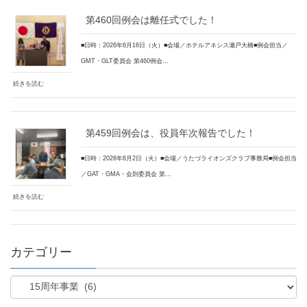
第460回例会は離任式でした！
■日時：2026年6月16日（火）■会場／ホテルアネシス瀬戸大橋■例会担当／
GMT・GLT委員会 第460例会…
続きを読む
第459回例会は、役員年次報告でした！
■日時：2026年6月2日（火）■会場／うたづライオンズクラブ事務局■例会担当
／GAT・GMA・会則委員会 第…
続きを読む
カテゴリー