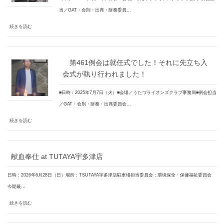
当／GAT・会則・出席・財務委員…
続きを読む
第461例会は就任式でした！それに先立ち入
会式が執り行われました！
■日時：2025年7月7日（火）■会場／うたづライオンズクラブ事務局■例会担当
／GAT・会則・財務・出席委員会…
続きを読む
献血奉仕 at TUTAYA宇多津店
日時：2026年6月28日（日）場所：TSUTAYA宇多津店駐車場担当委員会：環境保全・保健福祉委員会
今期最…
続きを読む