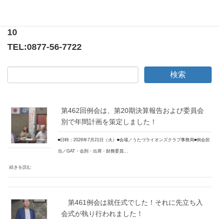
香川県綾歌郡宇多津町浜5番丁65番地
ニューオーヨシステートリーマンション テナント
10
TEL:
0877-56-7722
第462回例会は、第20期決算報告および委員会
別で年間計画を策定しました！
■日時：2026年7月21日（火）■会場／うたづライオンズクラブ事務局■例会担
当／GAT・会則・出席・財務委員…
続きを読む
第461例会は就任式でした！それに先立ち入
会式が執り行われました！