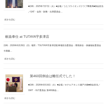
■日時：2025年7月7日（火）■会場／うたづライオンズクラブ事務局■例会担当
／GAT・会則・財務・出席委員会…
続きを読む
献血奉仕 at TUTAYA宇多津店
日時：2026年6月28日（日）場所：TSUTAYA宇多津店駐車場担当委員会：環境保全・保健福祉委員会
今期最…
続きを読む
第460回例会は離任式でした！
■日時：2026年6月16日（火）■会場／ホテルアネシス瀬戸大橋■例会担当／
GMT・GLT委員会 第460例会…
続きを読む