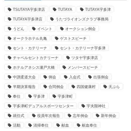
TSUTAYA宇多津店
TUTAYA
TUTAYA宇多津
TUTAYA宇多津店
うたづライオンズクラブ事務局
うどん
イベント
オークション例会
オークラホテル丸亀
ゲストスピーチ
セント・カテリーナ
セント・カテリーナ宇多津
チャペルセントカテリーナ
ツタヤ宇多津店
ホテルアネシス瀬戸大橋
メンバースピーチ
中讃柔道大会
例会
入会式
出張例会
半期決算報告
合同例会
四国健康村
天ぷら
奉仕
宇多津
宇多津町
宇多津町デュアルスポーツセンター
宇夫階神社
就任式
役員年次報告
忘年例会
新年例会
活動
清掃奉仕
献血
献血奉仕