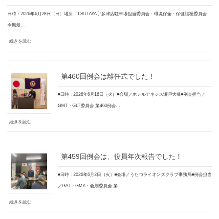
日時：2026年6月28日（日）場所：TSUTAYA宇多津店駐車場担当委員会：環境保全・保健福祉委員会
今期最…
続きを読む
第460回例会は離任式でした！
■日時：2026年6月16日（火）■会場／ホテルアネシス瀬戸大橋■例会担当／
GMT・GLT委員会 第460例会…
続きを読む
第459回例会は、役員年次報告でした！
■日時：2026年6月2日（火）■会場／うたづライオンズクラブ事務局■例会担当
／GAT・GMA・会則委員会 第…
続きを読む