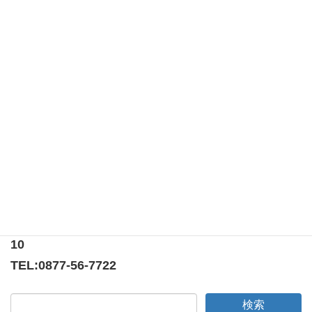
カテゴリー
例会報告
タグ
COVO
例会訪問
納涼例会
第390回例会は、前期決算報告および委員会別会議でし
た！
第392回例会は、メンバースピーチでした！
〒769-0205
香川県綾歌郡宇多津町浜5番丁65番地
ニューオーヨシステートリーマンション テナント
10
TEL:
0877-56-7722