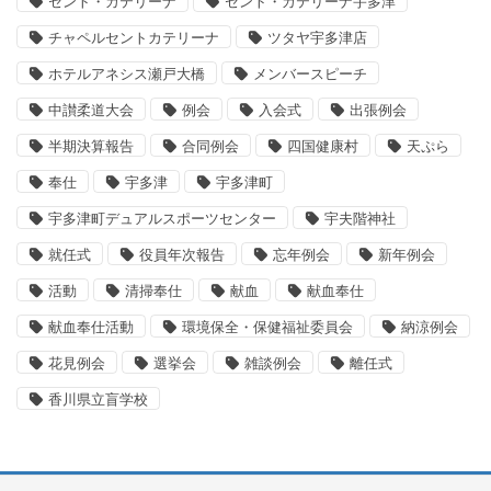
セント・カテリーナ
セント・カテリーナ宇多津
チャペルセントカテリーナ
ツタヤ宇多津店
ホテルアネシス瀬戸大橋
メンバースピーチ
中讃柔道大会
例会
入会式
出張例会
半期決算報告
合同例会
四国健康村
天ぷら
奉仕
宇多津
宇多津町
宇多津町デュアルスポーツセンター
宇夫階神社
就任式
役員年次報告
忘年例会
新年例会
活動
清掃奉仕
献血
献血奉仕
献血奉仕活動
環境保全・保健福祉委員会
納涼例会
花見例会
選挙会
雑談例会
離任式
香川県立盲学校