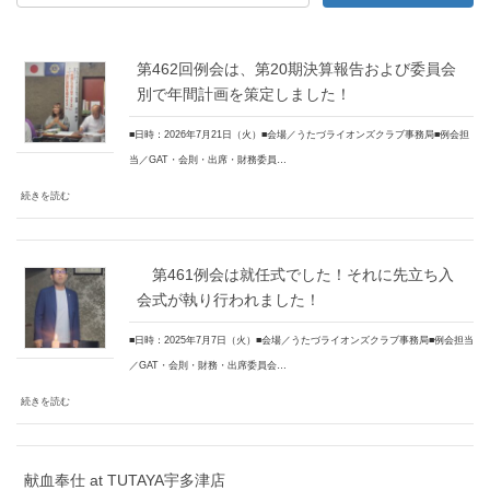
第462回例会は、第20期決算報告および委員会
別で年間計画を策定しました！
■日時：2026年7月21日（火）■会場／うたづライオンズクラブ事務局■例会担
当／GAT・会則・出席・財務委員…
続きを読む
第461例会は就任式でした！それに先立ち入
会式が執り行われました！
■日時：2025年7月7日（火）■会場／うたづライオンズクラブ事務局■例会担当
／GAT・会則・財務・出席委員会…
続きを読む
献血奉仕 at TUTAYA宇多津店