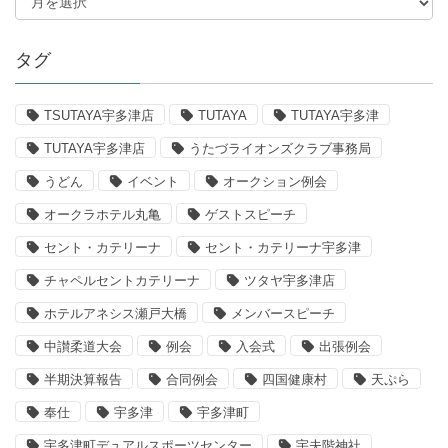
タグ
TSUTAYA宇多津店
TUTAYA
TUTAYA宇多津
TUTAYA宇多津店
うたづライオンズクラブ事務局
うどん
イベント
オークション例会
オークラホテル丸亀
ゲストスピーチ
セント・カテリーナ
セント・カテリーナ宇多津
チャペルセントカテリーナ
ツタヤ宇多津店
ホテルアネシス瀬戸大橋
メンバースピーチ
中讃柔道大会
例会
入会式
出張例会
半期決算報告
合同例会
四国健康村
天ぷら
奉仕
宇多津
宇多津町
宇多津町デュアルスポーツセンター
宇夫階神社