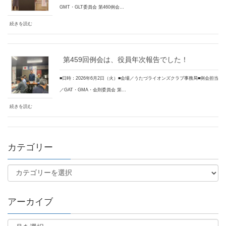
GMT・GLT委員会 第460例会…
続きを読む
第459回例会は、役員年次報告でした！
■日時：2026年6月2日（火）■会場／うたづライオンズクラブ事務局■例会担当
／GAT・GMA・会則委員会 第…
続きを読む
カテゴリー
アーカイブ