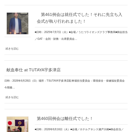
第461例会は就任式でした！それに先立ち入
会式が執り行われました！
■日時：2025年7月7日（火）■会場／うたづライオンズクラブ事務局■例会担当
／GAT・会則・財務・出席委員会…
続きを読む
献血奉仕 at TUTAYA宇多津店
日時：2026年6月28日（日）場所：TSUTAYA宇多津店駐車場担当委員会：環境保全・保健福祉委員会
今期最…
続きを読む
第460回例会は離任式でした！
■日時：2026年6月16日（火）■会場／ホテルアネシス瀬戸大橋■例会担当／