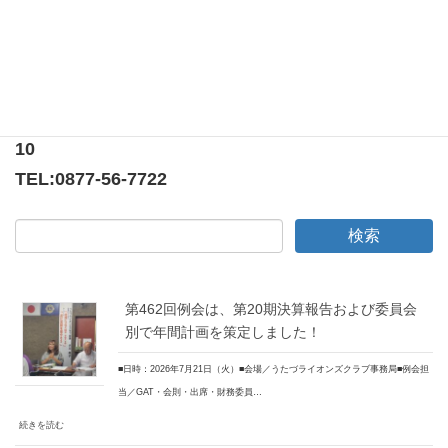
〒769-0205
香川県綾歌郡宇多津町浜5番丁65番地
ニューオーヨシステートリーマンション テナント
10
TEL:
0877-56-7722
第462回例会は、第20期決算報告および委員会
別で年間計画を策定しました！
■日時：2026年7月21日（火）■会場／うたづライオンズクラブ事務局■例会担
当／GAT・会則・出席・財務委員…
続きを読む