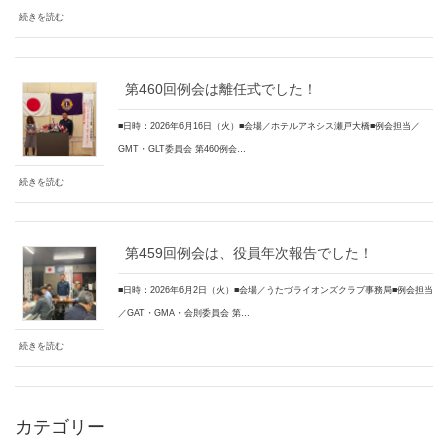
続きを読む
第460回例会は離任式でした！
■日時：2026年6月16日（火）■会場／ホテルアネシス瀬戸大橋■例会担当／
GMT・GLT委員会 第460例会…
続きを読む
第459回例会は、役員年次報告でした！
■日時：2026年6月2日（火）■会場／うたづライオンズクラブ事務局■例会担当
／GAT・GMA・会則委員会 第…
続きを読む
カテゴリー