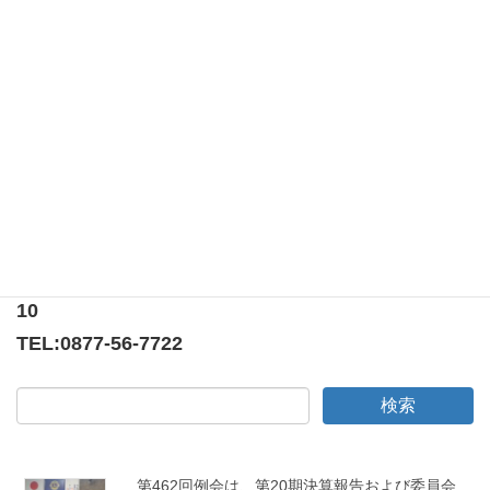
カテゴリー
例会報告
第320回例会は津谷Lのメンバースピーチでした！
ライオンズ2021国際平和ポスター事業！
〒769-0205
香川県綾歌郡宇多津町浜5番丁65番地
ニューオーヨシステートリーマンション テナント
10
TEL:
0877-56-7722
第462回例会は、第20期決算報告および委員会