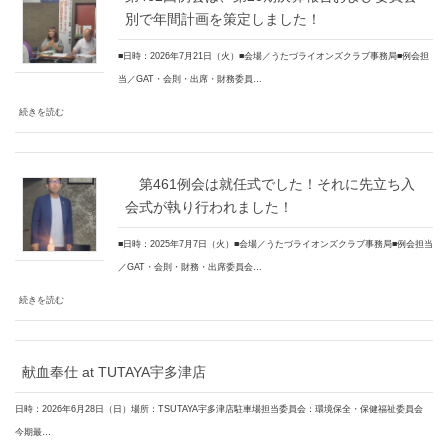
別で年間計画を策定しました！
■日時：2026年7月21日（火）■会場／うたづライオンズクラブ事務局■例会担
当／GAT・会則・出席・財務委員…
続きを読む
第461例会は就任式でした！それに先立ち入
会式が執り行われました！
■日時：2025年7月7日（火）■会場／うたづライオンズクラブ事務局■例会担当
／GAT・会則・財務・出席委員会…
続きを読む
献血奉仕 at TUTAYA宇多津店
日時：2026年6月28日（日）場所：TSUTAYA宇多津店駐車場担当委員会：環境保全・保健福祉委員会
今期最…