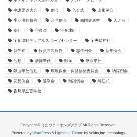
ホテルアネシス瀬戸大橋
メンバースピーチ
中讃柔道大会
例会
入会式
出張例会
半期決算報告
合同例会
四国健康村
天ぷら
奉仕
宇多津
宇多津町
宇多津町デュアルスポーツセンター
宇夫階神社
就任式
役員年次報告
忘年例会
新年例会
活動
清掃奉仕
献血
献血奉仕
献血奉仕活動
環境保全・保健福祉委員会
納涼例会
花見例会
選挙会
雑談例会
離任式
香川県立盲学校
Copyright © うたづライオンズクラブ All Rights Reserved.
Powered by
WordPress
&
Lightning Theme
by Vektor,Inc. technology.