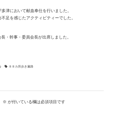
宇多津において献血奉仕を行いました。
力不足を感じたアクティビティーでした。
に会長・幹事・委員会長が出席しました。
会
８８カ所歩き遍路
。
※
が付いている欄は必須項目です