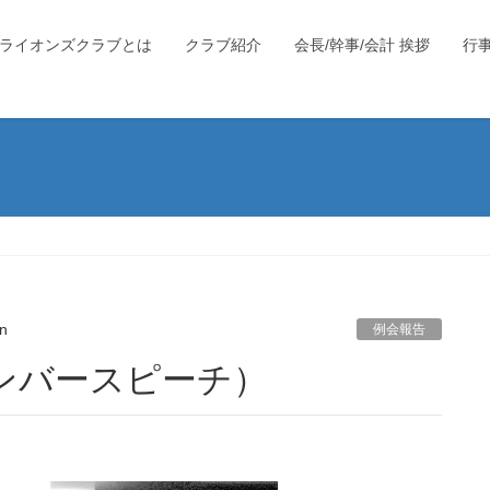
ライオンズクラブとは
クラブ紹介
会長/幹事/会計 挨拶
行
）
n
例会報告
メンバースピーチ）