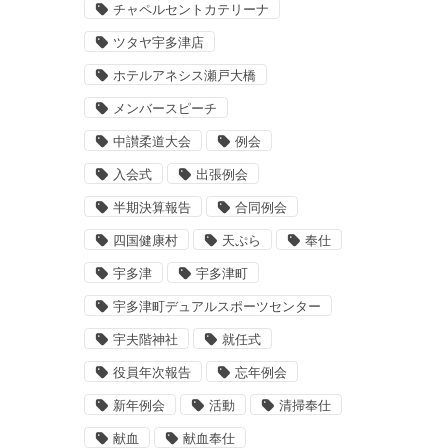
チャペルセントカテリーナ
ツタヤ宇多津店
ホテルアネシス瀬戸大橋
メンバースピーチ
中讃柔道大会
例会
入会式
出張例会
半期決算報告
合同例会
四国健康村
天ぷら
奉仕
宇多津
宇多津町
宇多津町デュアルスポーツセンター
宇夫階神社
就任式
役員年次報告
忘年例会
新年例会
活動
清掃奉仕
献血
献血奉仕