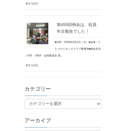
続きを読む
第459回例会は、役員
年次報告でした！
■日時：2026年6月2日（火）■会場／う
たづライオンズクラブ事務局■例会担当
／GAT・GMA・会則委員会 第…
続きを読む
カテゴリー
アーカイブ