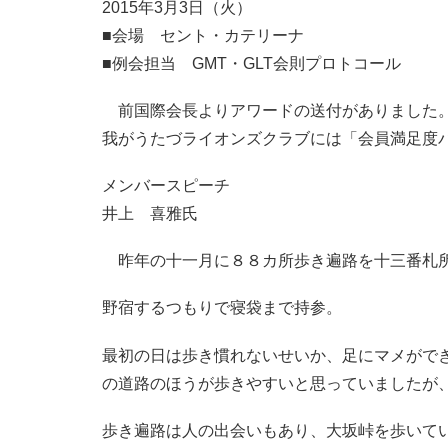
2015年3月3日（火）
■会場 セント・カテリーナ
■例会担当 GMT・GLT会則プロトコール
前国際会長よりアワードの送付がありました
我がうたづライオンズクラブには「会員満足度
メンバースピーチ
井上 喜雅氏
昨年の十一月に８８カ所歩き遍路を十三番札
野宿するつもりで寝袋まで持参。
最初の日は歩き慣れないせいか、足にマメがで
の道路のほうが歩きやすいと思っていましたが
歩き遍路は人の出会いもあり、大坂峠を歩いて