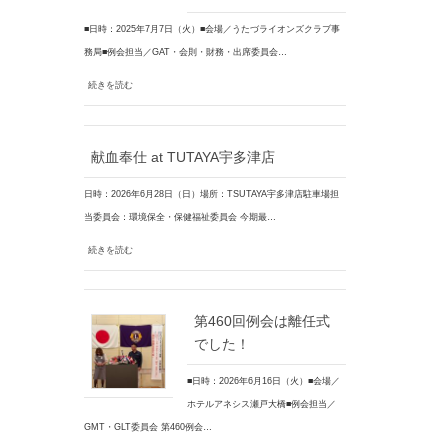
■日時：2025年7月7日（火）■会場／うたづライオンズクラブ事
務局■例会担当／GAT・会則・財務・出席委員会…
続きを読む
献血奉仕 at TUTAYA宇多津店
日時：2026年6月28日（日）場所：TSUTAYA宇多津店駐車場担
当委員会：環境保全・保健福祉委員会 今期最…
続きを読む
第460回例会は離任式
でした！
■日時：2026年6月16日（火）■会場／
ホテルアネシス瀬戸大橋■例会担当／
GMT・GLT委員会 第460例会…