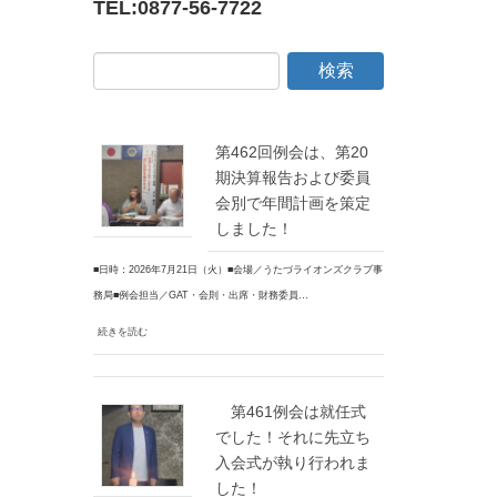
TEL:
0877-56-7722
第462回例会は、第20
期決算報告および委員
会別で年間計画を策定
しました！
■日時：2026年7月21日（火）■会場／うたづライオンズクラブ事
務局■例会担当／GAT・会則・出席・財務委員…
続きを読む
第461例会は就任式
でした！それに先立ち
入会式が執り行われま
した！