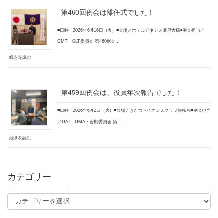
第460回例会は離任式でした！
■日時：2026年6月16日（火）■会場／ホテルアネシス瀬戸大橋■例会担当／
GMT・GLT委員会 第460例会…
続きを読む
第459回例会は、役員年次報告でした！
■日時：2026年6月2日（火）■会場／うたづライオンズクラブ事務局■例会担当
／GAT・GMA・会則委員会 第…
続きを読む
カテゴリー