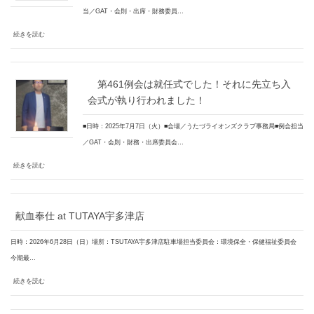
当／GAT・会則・出席・財務委員…
続きを読む
第461例会は就任式でした！それに先立ち入
会式が執り行われました！
■日時：2025年7月7日（火）■会場／うたづライオンズクラブ事務局■例会担当
／GAT・会則・財務・出席委員会…
続きを読む
献血奉仕 at TUTAYA宇多津店
日時：2026年6月28日（日）場所：TSUTAYA宇多津店駐車場担当委員会：環境保全・保健福祉委員会
今期最…
続きを読む