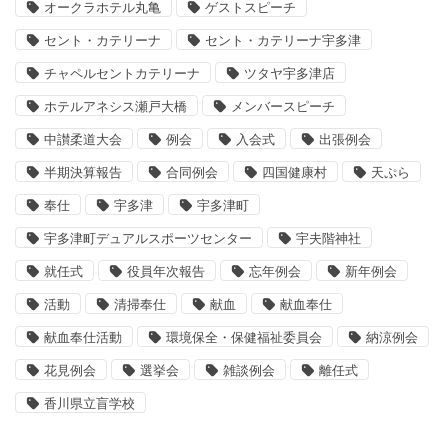
オークラホテル丸亀
ゲストスピーチ
セント・カテリーナ
セント・カテリーナ宇多津
チャペルセントカテリーナ
ツタヤ宇多津店
ホテルアネシス瀬戸大橋
メンバースピーチ
中讃柔道大会
例会
入会式
出張例会
半期決算報告
合同例会
四国健康村
天ぷら
奉仕
宇多津
宇多津町
宇多津町デュアルスポーツセンター
宇夫階神社
就任式
役員年次報告
忘年例会
新年例会
活動
清掃奉仕
献血
献血奉仕
献血奉仕活動
環境保全・保健福祉委員会
納涼例会
花見例会
選挙会
雑談例会
離任式
香川県立盲学校