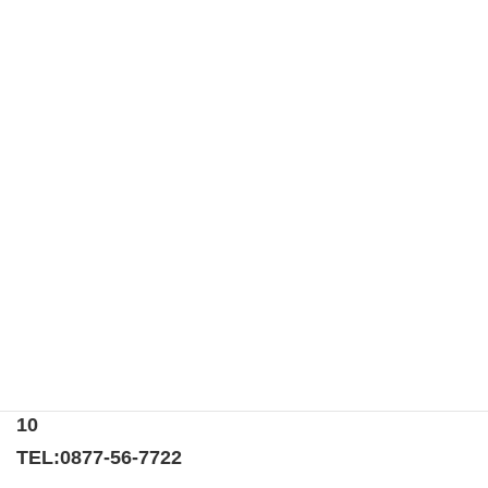
このサイトはスパムを低減するために Akismet を使ってい
ます。
コメントデータの処理方法の詳細はこちらをご覧く
ださい
。
第六十三回３３６-A地区年次大会
’17年 歩天UTAZUに出店！！
〒769-0205
香川県綾歌郡宇多津町浜5番丁65番地
ニューオーヨシステートリーマンション テナント
10
TEL:
0877-56-7722