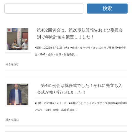
第462回例会は、第20期決算報告および委員会
別で年間計画を策定しました！
■日時：2026年7月21日（火）■会場／うたづライオンズクラブ事務局■例会担
当／GAT・会則・出席・財務委員…
続きを読む
第461例会は就任式でした！それに先立ち入
会式が執り行われました！
■日時：2025年7月7日（火）■会場／うたづライオンズクラブ事務局■例会担当
／GAT・会則・財務・出席委員会…
続きを読む