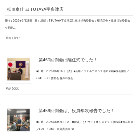
献血奉仕 at TUTAYA宇多津店
日時：2026年6月28日（日）場所：TSUTAYA宇多津店駐車場担当委員会：環境保全・保健福祉委員会
今期最…
続きを読む
第460回例会は離任式でした！
■日時：2026年6月16日（火）■会場／ホテルアネシス瀬戸大橋■例会担当／
GMT・GLT委員会 第460例会…
続きを読む
第459回例会は、役員年次報告でした！
■日時：2026年6月2日（火）■会場／うたづライオンズクラブ事務局■例会担当
／GAT・GMA・会則委員会 第…