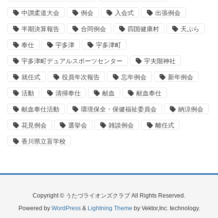
中讃柔道大会
例会
入会式
出張例会
半期決算報告
合同例会
四国健康村
天ぷら
奉仕
宇多津
宇多津町
宇多津町デュアルスポーツセンター
宇夫階神社
就任式
役員年次報告
忘年例会
新年例会
活動
清掃奉仕
献血
献血奉仕
献血奉仕活動
環境保全・保健福祉委員会
納涼例会
花見例会
選挙会
雑談例会
離任式
香川県立盲学校
Copyright © うたづライオンズクラブ All Rights Reserved.
Powered by
WordPress
&
Lightning Theme
by Vektor,Inc. technology.