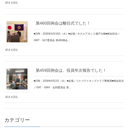
続きを読む
第460回例会は離任式でした！
■日時：2026年6月16日（火）■会場／ホテルアネシス瀬戸大橋■例会担当／
GMT・GLT委員会 第460例会…
続きを読む
第459回例会は、役員年次報告でした！
■日時：2026年6月2日（火）■会場／うたづライオンズクラブ事務局■例会担当
／GAT・GMA・会則委員会 第…
続きを読む
カテゴリー