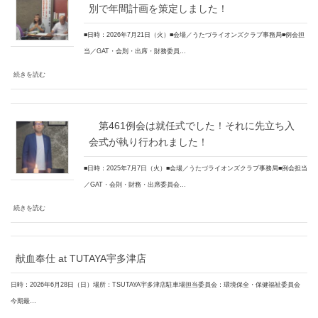
別で年間計画を策定しました！
■日時：2026年7月21日（火）■会場／うたづライオンズクラブ事務局■例会担
当／GAT・会則・出席・財務委員…
続きを読む
第461例会は就任式でした！それに先立ち入
会式が執り行われました！
■日時：2025年7月7日（火）■会場／うたづライオンズクラブ事務局■例会担当
／GAT・会則・財務・出席委員会…
続きを読む
献血奉仕 at TUTAYA宇多津店
日時：2026年6月28日（日）場所：TSUTAYA宇多津店駐車場担当委員会：環境保全・保健福祉委員会
今期最…