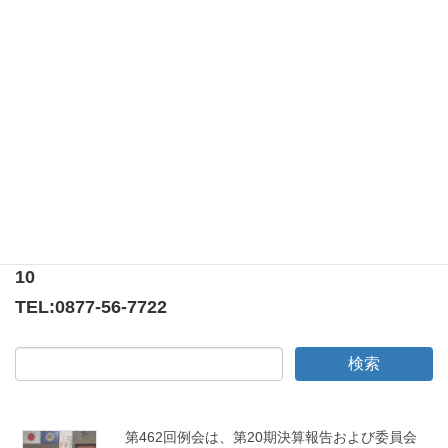
ださい
。
第二百六十七回例会（役員年次報告、次期役員発表）
33回目の献血奉仕
〒769-0205
香川県綾歌郡宇多津町浜5番丁65番地
ニューオーヨシステートリーマンション テナント
10
TEL:
0877-56-7722
第462回例会は、第20期決算報告および委員会