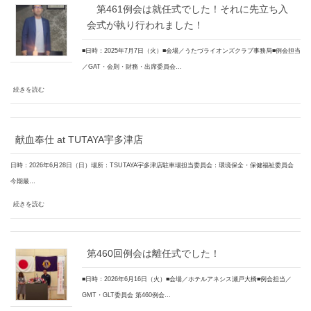
第461例会は就任式でした！それに先立ち入
会式が執り行われました！
■日時：2025年7月7日（火）■会場／うたづライオンズクラブ事務局■例会担当
／GAT・会則・財務・出席委員会…
続きを読む
献血奉仕 at TUTAYA宇多津店
日時：2026年6月28日（日）場所：TSUTAYA宇多津店駐車場担当委員会：環境保全・保健福祉委員会
今期最…
続きを読む
第460回例会は離任式でした！
■日時：2026年6月16日（火）■会場／ホテルアネシス瀬戸大橋■例会担当／
GMT・GLT委員会 第460例会…