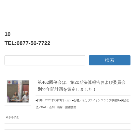
〒769-0205
香川県綾歌郡宇多津町浜5番丁65番地
ニューオーヨシステートリーマンション テナント
10
TEL:
0877-56-7722
第462回例会は、第20期決算報告および委員会
別で年間計画を策定しました！
■日時：2026年7月21日（火）■会場／うたづライオンズクラブ事務局■例会担
当／GAT・会則・出席・財務委員…
続きを読む