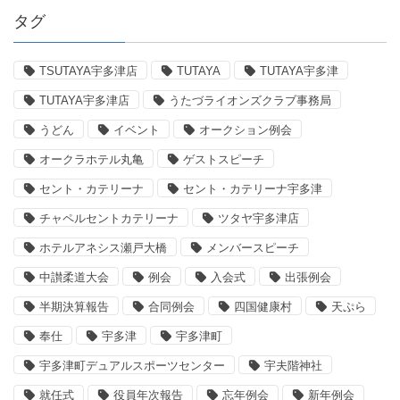
タグ
TSUTAYA宇多津店
TUTAYA
TUTAYA宇多津
TUTAYA宇多津店
うたづライオンズクラブ事務局
うどん
イベント
オークション例会
オークラホテル丸亀
ゲストスピーチ
セント・カテリーナ
セント・カテリーナ宇多津
チャペルセントカテリーナ
ツタヤ宇多津店
ホテルアネシス瀬戸大橋
メンバースピーチ
中讃柔道大会
例会
入会式
出張例会
半期決算報告
合同例会
四国健康村
天ぷら
奉仕
宇多津
宇多津町
宇多津町デュアルスポーツセンター
宇夫階神社
就任式
役員年次報告
忘年例会
新年例会