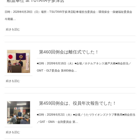
献血奉仕 at TUTAYA宇多津店
日時：2026年6月28日（日）場所：TSUTAYA宇多津店駐車場担当委員会：環境保全・保健福祉委員会
今期最…
続きを読む
第460回例会は離任式でした！
■日時：2026年6月16日（火）■会場／ホテルアネシス瀬戸大橋■例会担当／
GMT・GLT委員会 第460例会…
続きを読む
第459回例会は、役員年次報告でした！
■日時：2026年6月2日（火）■会場／うたづライオンズクラブ事務局■例会担当
／GAT・GMA・会則委員会 第…
続きを読む