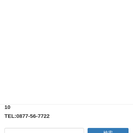
このサイトはスパムを低減するために Akismet を使ってい
ます。
コメントデータの処理方法の詳細はこちらをご覧く
ださい
。
第二百三十三回例会（新年例会）
第二百三十四回例会 （半期決算報告）
〒769-0205
香川県綾歌郡宇多津町浜5番丁65番地
ニューオーヨシステートリーマンション テナント
10
TEL:
0877-56-7722