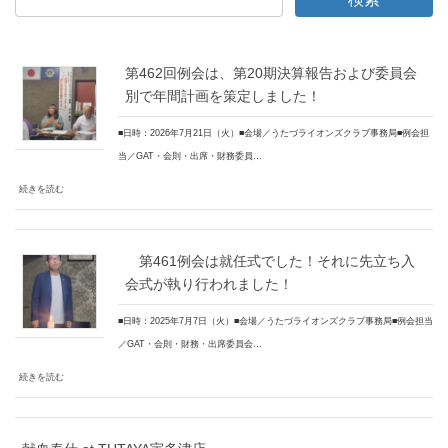
第462回例会は、第20期決算報告および委員会
別で年間計画を策定しました！
■日時：2026年7月21日（火）■会場／うたづライオンズクラブ事務局■例会担
当／GAT・会則・出席・財務委員…
続きを読む
第461例会は就任式でした！それに先立ち入
会式が執り行われました！
■日時：2025年7月7日（火）■会場／うたづライオンズクラブ事務局■例会担当
／GAT・会則・財務・出席委員会…
続きを読む