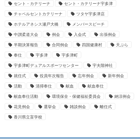
セント・カテリーナ
セント・カテリーナ宇多津
チャペルセントカテリーナ
ツタヤ宇多津店
ホテルアネシス瀬戸大橋
メンバースピーチ
中讃柔道大会
例会
入会式
出張例会
半期決算報告
合同例会
四国健康村
天ぷら
奉仕
宇多津
宇多津町
宇多津町デュアルスポーツセンター
宇夫階神社
就任式
役員年次報告
忘年例会
新年例会
活動
清掃奉仕
献血
献血奉仕
献血奉仕活動
環境保全・保健福祉委員会
納涼例会
花見例会
選挙会
雑談例会
離任式
香川県立盲学校